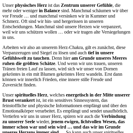
Unser
physisches Herz
ist das
Zentrum unserer Gefühle
, die
mehr oder weniger
in Balance
sind. Manchmal schäumen wir über
vor Freude … und manchmal versinken wir in Kummer und
Schmerz. Oft sind wir hin- und hergerissen in unseren
Entscheidungen. Manchmal sind unsere Herzen wie verpanzert,
weil wir uns schützen wollen … oder wir tragen alte Versiegelungen
in uns.
Arbeiten wir also an unserem Herz-Chakra, gilt es zunächst, diese
Verpanzerugen und Siegel zu lösen und auch
tief in unsere
Gefühlswelt zu tauchen
. Denn hier
am Grunde unseres Meeres
ruhen die größten Schätze
. Und wenn wir uns trauen, unseren
Tränen freien Lauf zu lassen, wird sich wir unser von Dornen
gekröntes in ein mit Blumen gekröntes Herz wandeln. Erst dann
können wir innerlich Frieden, eine innere stille Freude und
Zuversicht finden.
Unser
spirituelles Herz
, welches
energetisch in der Mitte unserer
Brust verankert
ist, ist ein sensitives Sinnessystem, das
feinstoffliche und physische Informationen empfängt und über den
Emotionalkörper verarbeitet. Es empfängt und sendet unaufhörlich.
Vertiefen wir uns in unser Herz, spüren wir auch die
Verbindung
zu unserer Seele
wieder,
jenem ewigen, lichtvollen Wesen, das
immer schon war und sein wird … und das wir im Grunde
unseres Herzens immer sind
… So kann auch unser spirituelles