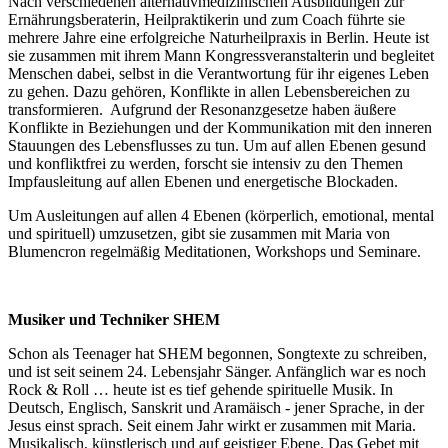
Nach verschiedenen alternativmedizinischen Ausbildungen zur
Ernährungsberaterin, Heilpraktikerin und zum Coach führte sie
mehrere Jahre eine erfolgreiche Naturheilpraxis in Berlin. Heute ist
sie zusammen mit ihrem Mann Kongressveranstalterin und begleitet
Menschen dabei, selbst in die Verantwortung für ihr eigenes Leben
zu gehen. Dazu gehören, Konflikte in allen Lebensbereichen zu
transformieren. Aufgrund der Resonanzgesetze haben äußere
Konflikte in Beziehungen und der Kommunikation mit den inneren
Stauungen des Lebensflusses zu tun. Um auf allen Ebenen gesund
und konfliktfrei zu werden, forscht sie intensiv zu den Themen
Impfausleitung auf allen Ebenen und energetische Blockaden.
Um Ausleitungen auf allen 4 Ebenen (körperlich, emotional, mental
und spirituell) umzusetzen, gibt sie zusammen mit Maria von
Blumencron regelmäßig Meditationen, Workshops und Seminare.
Musiker und Techniker SHEM
Schon als Teenager hat SHEM begonnen, Songtexte zu schreiben,
und ist seit seinem 24. Lebensjahr Sänger. Anfänglich war es noch
Rock & Roll … heute ist es tief gehende spirituelle Musik. In
Deutsch, Englisch, Sanskrit und Aramäisch - jener Sprache, in der
Jesus einst sprach. Seit einem Jahr wirkt er zusammen mit Maria.
Musikalisch, künstlerisch und auf geistiger Ebene. Das Gebet mit